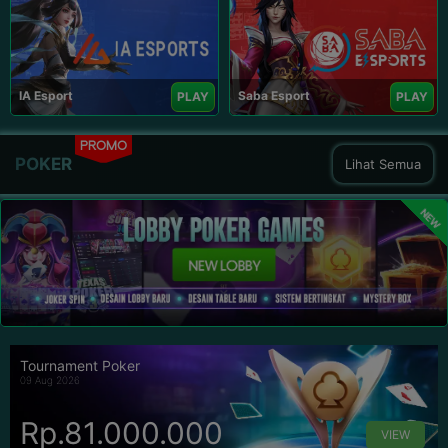
IA Esport
Saba Esport
PLAY
PLAY
PROMO
POKER
Lihat Semua
NEW
Tournament Poker
09 Aug 2026
Rp.81.000.000
VIEW