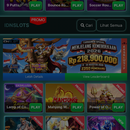
9 Putts
Bounce Roulette
Soccer Roulette
PLAY
PLAY
PLAY
PROMO
IDNSLOTS
Cari
Lihat Semua
Lebih Details
View Leaderboard
PROMO
PROMO
PROMO
Lamp of Cornucopia
Mahjong Ways IV
Power of Odin 1000
PLAY
PLAY
PLAY
PROMO
PROMO
NEW