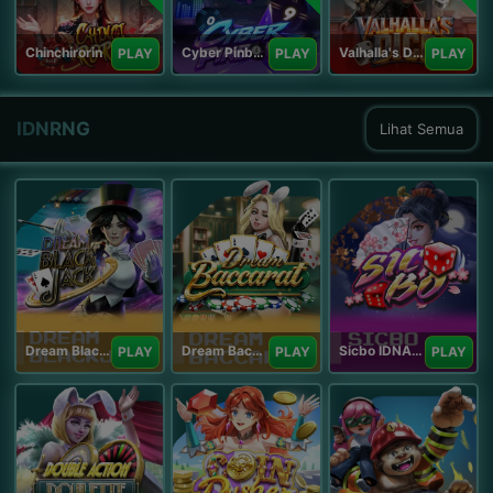
Chinchirorin
Cyber Pinball
Valhalla's Dice
PLAY
PLAY
PLAY
IDNRNG
Lihat Semua
Dream Blackjack
Dream Baccarat
Sicbo IDNArcade
PLAY
PLAY
PLAY