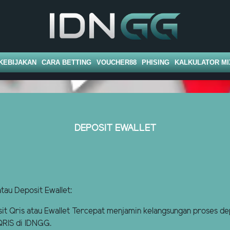
KEBIJAKAN
CARA BETTING
VOUCHER88
PHISING
KALKULATOR MI
DEPOSIT EWALLET
au Deposit Ewallet:
 Qris atau Ewallet Tercepat menjamin kelangsungan proses depo
QRIS di IDNGG.