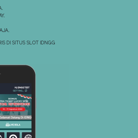
A.
Y.
AJA.
IS DI SITUS SLOT IDNGG